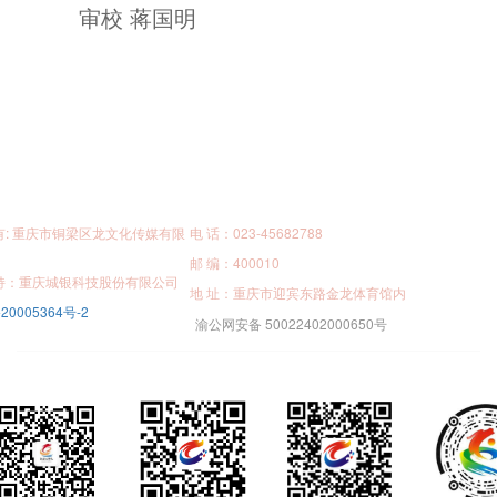
审校 蒋国明
有: 重庆市铜梁区龙文化传媒有限
电 话：023-45682788
邮 编：400010
持：重庆城银科技股份有限公司
地 址：重庆市迎宾东路金龙体育馆内
20005364号-2
渝公网安备 50022402000650号