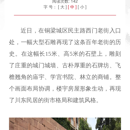
阅读次数:
142
字 号：
[ 大 ]
[ 中 ]
[ 小 ]
近日，在铜梁城区民主路西门老街入口
处，一幅大型石雕再现了这条百年老街的历
史。在这幅长15米、高5米的石壁上，雕刻
了庄重的城门城墙、古朴厚重的石牌坊、飞
檐翘角的庙宇、学宫书院、林立的商铺。整
个画面布局协调，楼宇房屋形象生动，再现
了川东民居的街市格局和建筑风格。