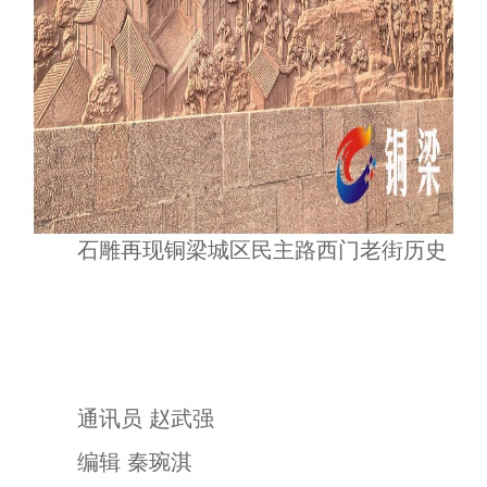
石雕再现铜梁城区民主路西门老街历史
通讯员 赵武强
编辑 秦琬淇