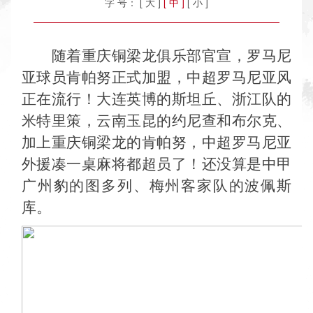
字 号：
[ 大 ]
[ 中 ]
[ 小 ]
随着重庆铜梁龙俱乐部官宣，罗马尼
亚球员肯帕努正式加盟，中超罗马尼亚风
正在流行！大连英博的斯坦丘、浙江队的
米特里策，云南玉昆的约尼查和布尔克、
加上重庆铜梁龙的肯帕努，中超罗马尼亚
外援凑一桌麻将都超员了！还没算是中甲
广州豹的图多列、梅州客家队的波佩斯
库。