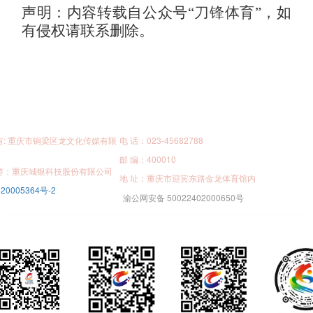
声明：内容转载自公众号“
刀锋体育
”，如
有侵权请联系删除。
有: 重庆市铜梁区龙文化传媒有限
电 话：023-45682788
邮 编：400010
持：重庆城银科技股份有限公司
地 址：重庆市迎宾东路金龙体育馆内
20005364号-2
渝公网安备 50022402000650号