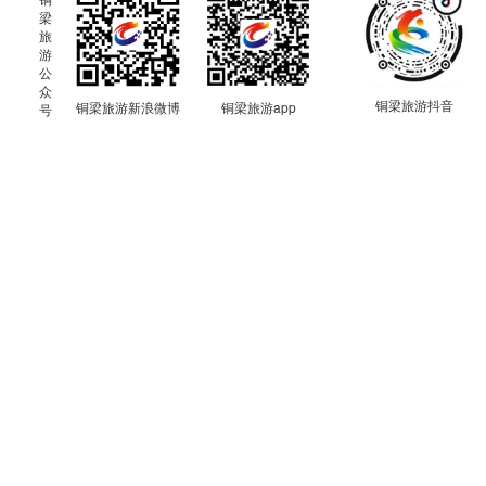
梁
旅
游
公
众
铜梁旅游抖音
铜梁旅游新浪微博
铜梁旅游app
号