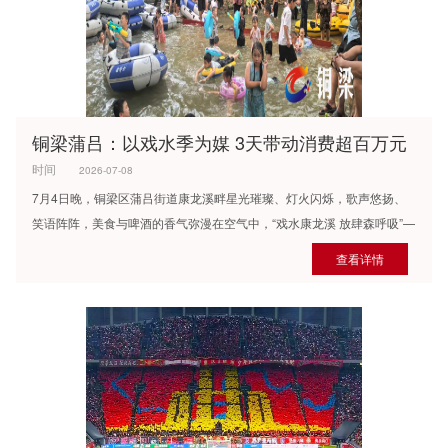
铜梁蒲吕：以戏水季为媒 3天带动消费超百万元
时间
2026-07-08
7月4日晚，铜梁区蒲吕街道康龙溪畔星光璀璨、灯火闪烁，歌声悠扬、
笑语阵阵，美食与啤酒的香气弥漫在空气中，“戏水康龙溪 放肆森呼吸”—
查看详情