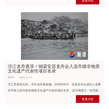
查看详情
涪江龙舟逐浪！铜梁安居龙舟会入选市级非物质
文化遗产代表性项目名录
时间
2026-07-15
涪江竞渡承古韵，百年龙舟焕新颜。2026年6月，安居龙舟会成功入选重
庆市第七批市级非物质文化遗产代表性项目名录，成为铜梁又一张亮眼文
化
查看详情