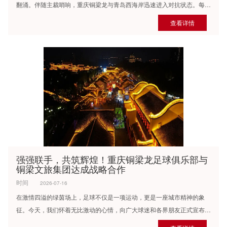
翻涌。伴随主裁哨响，重庆铜梁龙与青岛西海岸迅速进入对抗状态。每一
次卡
查看详情
强强联手，共筑辉煌！重庆铜梁龙足球俱乐部与
铜梁文旅集团达成战略合作
时间
2026-07-16
在激情四溢的绿茵场上，足球不仅是一项运动，更是一座城市精神的象
征。今天，我们怀着无比激动的心情，向广大球迷和各界朋友正式宣布：
重庆