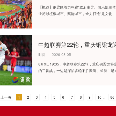
【概述】铜梁区着力构建“政府主导、俱乐部主体
业足球植根城市、赋能城市，全力打造“龙文化
中超联赛第22轮，重庆铜梁龙
时间
2026-08-05
8月9日19:35，中超联赛第22轮，重庆铜梁
的二番战，一边是深陷多轮不胜漩涡、亟待主场
上一页
1
2
3
4
5
6
7
8
9
10
..
86