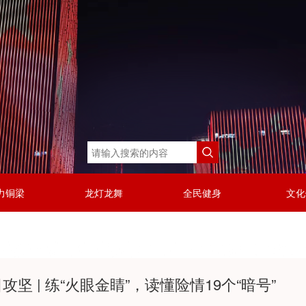
力铜梁
龙灯龙舞
全民健身
文化
坚 | 练“火眼金睛”，读懂险情19个“暗号”