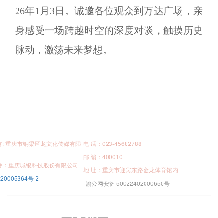
26年1月3日。诚邀各位观众到万达广场，亲
身感受一场跨越时空的深度对谈，触摸历史
脉动，激荡未来梦想。
有: 重庆市铜梁区龙文化传媒有限
电 话：023-45682788
邮 编：400010
持：重庆城银科技股份有限公司
地 址：重庆市迎宾东路金龙体育馆内
20005364号-2
渝公网安备 50022402000650号